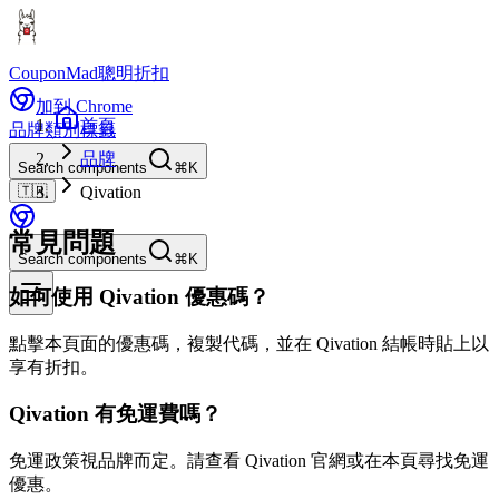
CouponMad
聰明折扣
加到 Chrome
首頁
品牌
類別
標籤
品牌
Search components
⌘K
🇹🇼
Qivation
常見問題
Search components
⌘K
如何使用 Qivation 優惠碼？
點擊本頁面的優惠碼，複製代碼，並在 Qivation 結帳時貼上以
享有折扣。
Qivation 有免運費嗎？
免運政策視品牌而定。請查看 Qivation 官網或在本頁尋找免運
優惠。