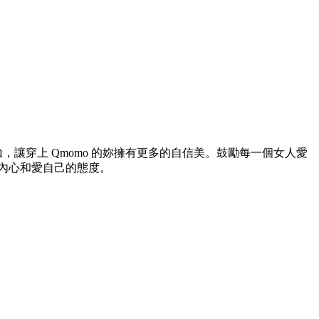
，讓穿上 Qmomo 的妳擁有更多的自信美。鼓勵每一個女人愛
內心和愛自己的態度。