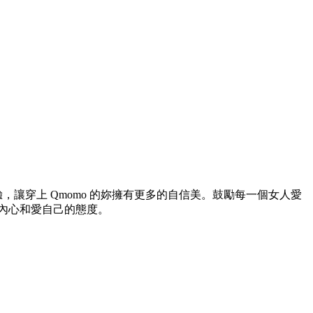
，讓穿上 Qmomo 的妳擁有更多的自信美。鼓勵每一個女人愛
內心和愛自己的態度。