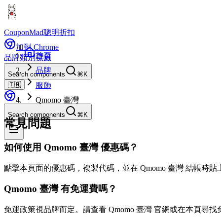
CouponMad
聰明折扣
加到 Chrome
首頁
品牌
類別
標籤
品牌
Search components
⌘K
🇹🇼
服飾
Qmomo 臺灣
Search components
⌘K
常見問題
如何使用 Qmomo 臺灣 優惠碼？
點擊本頁面的優惠碼，複製代碼，並在 Qmomo 臺灣 結帳時
Qmomo 臺灣 有免運費嗎？
免運政策視品牌而定。請查看 Qmomo 臺灣 官網或在本頁尋