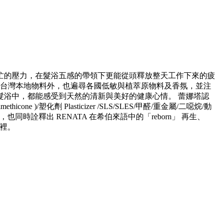
忙的壓力，在髮浴五感的帶領下更能從頭釋放整天工作下來的疲
用台灣本地物料外，也遍尋各國低敏與植萃原物料及香氛，並注
浴中，都能感受到天然的清新與美好的健康心情。 蕾娜塔認
劑 Plasticizer /SLS/SLES/甲醛/重金屬/二噁烷/動
同時詮釋出 RENATA 在希伯來語中的「reborn」 再生、
天裡。