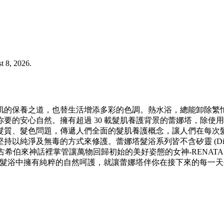
 8, 2026.
肌的保養之道，也替生活增添多彩的色調。熱水浴，總能卸除繁
要的安心自然。擁有超過 30 載髮肌養護背景的蕾娜塔，除使
髮質、髮色問題，傳遞人們全面的髮肌養護概念，讓人們在每次髮
的方式來修護。蕾娜塔髮浴系列皆不含矽靈 (Dimethicone )/塑化
出古希伯來神話裡掌管讓萬物回歸初始的美好姿態的女神-RENATA，也
要在髮浴中擁有純粹的自然呵護，就讓蕾娜塔伴你在接下來的每一