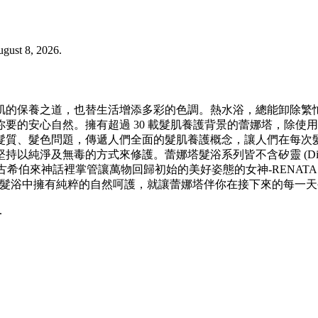
ust 8, 2026.
肌的保養之道，也替生活增添多彩的色調。熱水浴，總能卸除繁
要的安心自然。擁有超過 30 載髮肌養護背景的蕾娜塔，除使
髮質、髮色問題，傳遞人們全面的髮肌養護概念，讓人們在每次髮
的方式來修護。蕾娜塔髮浴系列皆不含矽靈 (Dimethicone )/塑化
出古希伯來神話裡掌管讓萬物回歸初始的美好姿態的女神-RENATA，也
要在髮浴中擁有純粹的自然呵護，就讓蕾娜塔伴你在接下來的每一
.