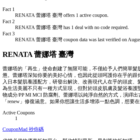
Fact
1
RENATA 蕾娜塔 臺灣 offers 1 active coupon.
Fact
2
RENATA 蕾娜塔 臺灣 has 1 deal with no code required.
Fact
3
RENATA 蕾娜塔 臺灣 coupon data was last verified on August
RENATA 蕾娜塔 臺灣
蕾娜塔的「再生」使命創建了無限可能，不僅給予人們簡單髮
憊。蕾娜塔深知你要的美好心情，也因此從頭呵護你在乎的跟你
入日本髮肌養護配方，研發出解決、改善現代人在乎的頭皮、
為生活美麗不只有一種方式呈現，但對於頭皮肌膚及髮浴養護堅持以純淨及無毒
物成分/PP MI MCI 防腐劑。蕾娜塔以純淨自然的方式，演繹
「renew」修復涵意。如果你想讓生活多增添一點色調，想
Active Coupons
1
CouponMad 抄你碼