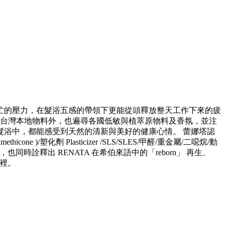
忙的壓力，在髮浴五感的帶領下更能從頭釋放整天工作下來的疲
用台灣本地物料外，也遍尋各國低敏與植萃原物料及香氛，並注
浴中，都能感受到天然的清新與美好的健康心情。 蕾娜塔認
劑 Plasticizer /SLS/SLES/甲醛/重金屬/二噁烷/動
同時詮釋出 RENATA 在希伯來語中的「reborn」 再生、
天裡。