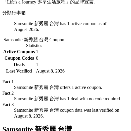
「Life's a Journey 盡享生活旅程」的品牌宣言。
分類
行李箱
Samsonite 新秀麗 台灣 has 1 active coupon as of
August 2026.
Samsonite 新秀麗 台灣
Coupon
Statistics
Active Coupons
1
Coupon Codes
0
Deals
1
Last Verified
August 8, 2026
Fact
1
Samsonite 新秀麗 台灣 offers 1 active coupon.
Fact
2
Samsonite 新秀麗 台灣 has 1 deal with no code required.
Fact
3
Samsonite 新秀麗 台灣 coupon data was last verified on
August 8, 2026.
Samsonite 新秀麗 台灣