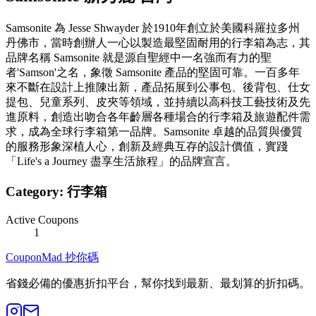
Samsonite 為 Jesse Shwayder 於1910年創立於美國科羅拉多州
丹佛市，當時創辦人一心以製造最堅固耐用的行李箱為志，其
品牌名稱 Samsonite 就是源自聖經中一名強而有力的聖
者'Samson'之名，象徵 Samsonite 產品的堅固可靠。一百多年
來不斷在設計上推陳出新，產品拓展到公事包、後背包、仕女
提包、兒童系列、皮夾等領域，並持續以高科技工藝技術及先
進原料，創造出吻合各年齡層各種場合的行李箱及旅遊配件需
求，成為全球行李箱第一品牌。Samsonite 卓越的品質與優質
的服務形象深植人心，創新及經典互存的設計價值，實踐
「Life's a Journey 盡享生活旅程」的品牌宣言。
Category:
行李箱
Active Coupons
1
CouponMad 抄你碼
省錢必備的優惠折扣平台，幫你找到最新、最划算的折扣碼。