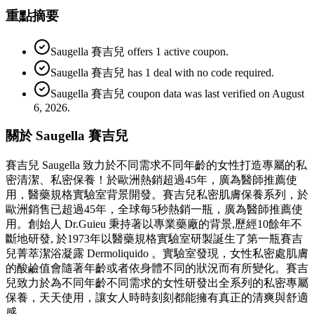
重點摘要
Saugella 賽吉兒 offers 1 active coupon.
Saugella 賽吉兒 has 1 deal with no code required.
Saugella 賽吉兒 coupon data was last verified on August
6, 2026.
關於 Saugella 賽吉兒
賽吉兒 Saugella 致力於不同需求不同年齡的女性打造專屬的私
密清潔、私密保養！於歐洲熱銷超過45年，廣為醫師推薦使
用，醫藥規格實驗室背景開發。賽吉兒私密肌膚保養系列，於
歐洲銷售已超過45年，全球每5秒熱銷一瓶，廣為醫師推薦使
用。創始人 Dr.Guieu 秉持著以專業藥廠的背景,歷經10餘年不
斷地研發, 於1973年以醫藥規格實驗室研製誕生了第一瓶賽吉
兒菁萃潔浴凝露 Dermoliquido 。實驗室發現，女性私密處肌膚
的酸鹼值會隨著年齡或者依身體不同的狀況而有所變化。賽吉
兒致力於為不同年齡不同需求的女性研發出全系列的私密專屬
保養，天天使用，讓女人時時刻刻都能擁有真正的清爽與舒適
感。