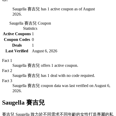
Saugella 賽吉兒 has 1 active coupon as of August
2026.
Saugella 賽吉兒
Coupon
Statistics
Active Coupons
1
Coupon Codes
0
Deals
1
Last Verified
August 6, 2026
Fact
1
Saugella 賽吉兒 offers 1 active coupon.
Fact
2
Saugella 賽吉兒 has 1 deal with no code required.
Fact
3
Saugella 賽吉兒 coupon data was last verified on August 6,
2026.
Saugella 賽吉兒
賽吉兒 Saugella 致力於不同需求不同年齡的女性打造專屬的私