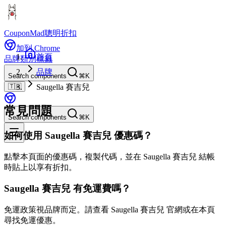
CouponMad
聰明折扣
加到 Chrome
首頁
品牌
類別
標籤
品牌
Search components
⌘K
🇹🇼
Saugella 賽吉兒
常見問題
Search components
⌘K
如何使用 Saugella 賽吉兒 優惠碼？
點擊本頁面的優惠碼，複製代碼，並在 Saugella 賽吉兒 結帳
時貼上以享有折扣。
Saugella 賽吉兒 有免運費嗎？
免運政策視品牌而定。請查看 Saugella 賽吉兒 官網或在本頁
尋找免運優惠。