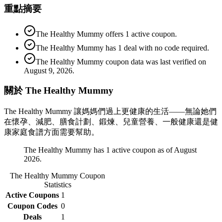
重點摘要
The Healthy Mummy offers 1 active coupon.
The Healthy Mummy has 1 deal with no code required.
The Healthy Mummy coupon data was last verified on
August 9, 2026.
關於 The Healthy Mummy
The Healthy Mummy 讓媽媽們過上更健康的生活——無論她們
在懷孕、減肥、膳食計劃、鍛煉、兒童營養、一般健康還是健
康家庭食譜方面需要幫助。
The Healthy Mummy has 1 active coupon as of August
2026.
The Healthy Mummy
Coupon
Statistics
Active Coupons
1
Coupon Codes
0
Deals
1