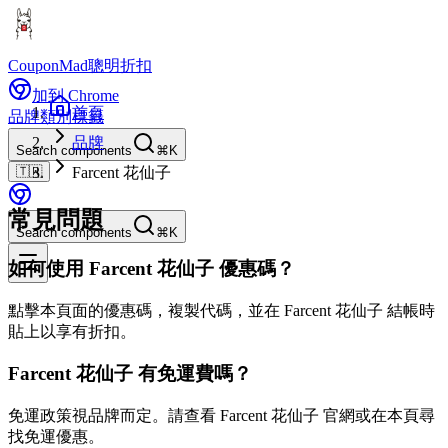
CouponMad
聰明折扣
加到 Chrome
首頁
品牌
類別
標籤
品牌
Search components
⌘K
🇹🇼
Farcent 花仙子
常見問題
Search components
⌘K
如何使用 Farcent 花仙子 優惠碼？
點擊本頁面的優惠碼，複製代碼，並在 Farcent 花仙子 結帳時
貼上以享有折扣。
Farcent 花仙子 有免運費嗎？
免運政策視品牌而定。請查看 Farcent 花仙子 官網或在本頁尋
找免運優惠。