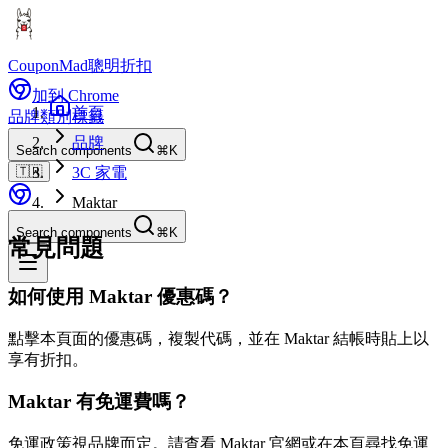
CouponMad
聰明折扣
加到 Chrome
首頁
品牌
類別
標籤
品牌
Search components
⌘K
🇹🇼
3C 家電
Maktar
Search components
⌘K
常見問題
如何使用 Maktar 優惠碼？
點擊本頁面的優惠碼，複製代碼，並在 Maktar 結帳時貼上以
享有折扣。
Maktar 有免運費嗎？
免運政策視品牌而定。請查看 Maktar 官網或在本頁尋找免運