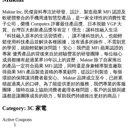
Maktar Inc. 民傑資科專注於研發、設計、製造蘋果 MFi 認證及
軟硬體整合的手機周邊智慧型產品，是一家全球性的消費性電
子公司，榮獲 Computex 評審最佳產品獎、日本視聽 VGP 大
賞、台灣百大創新產品獎等肯定！ 理念：讓科技融入生活
『科技融入原本的生活習慣裡』， 讓不懂科技的人，也能輕
鬆使用科技產品並解決各種困擾，沒有過多的操作，不需刻意
的學習，就能輕鬆解決問題！ 安心：我們是 MFi 蘋果認證的
專家 優秀產品的背後來自於經驗豐富的研發團隊，每位核心
成員都擁有超過業界10年以上的資歷，Maktar 除了自家推出
的產品一定符合蘋果 MFi 認證，同時還是身兼輔導製造廠取
得蘋果 MFi 產品製造資格的專業顧問，從設計到製造，每個
環節的保障讓消費者最安心。 Maktar 品牌成立至今，已經累
積超過萬人的口碑。為了能提供更好的服務，我們專業的客服
團隊，隨時在線上協助消費者處理各種問題，客戶的反饋與建
議都是讓團隊成長的助力，幫助我們持續推出更好的商品！
Category:
3C 家電
Active Coupons
1