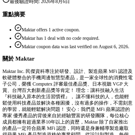
最後驗證時間
:
2026年8月6日
重點摘要
Maktar offers 1 active coupon.
Maktar has 1 deal with no code required.
Maktar coupon data was last verified on August 6, 2026.
關於 Maktar
Maktar Inc. 民傑資科專注於研發、設計、製造蘋果 MFi 認證及
軟硬體整合的手機周邊智慧型產品，是一家全球性的消費性電
子公司，榮獲 Computex 評審最佳產品獎、日本視聽 VGP 大
賞、台灣百大創新產品獎等肯定！ 理念：讓科技融入生活
『科技融入原本的生活習慣裡』， 讓不懂科技的人，也能輕
鬆使用科技產品並解決各種困擾，沒有過多的操作，不需刻意
的學習，就能輕鬆解決問題！ 安心：我們是 MFi 蘋果認證的
專家 優秀產品的背後來自於經驗豐富的研發團隊，每位核心
成員都擁有超過業界10年以上的資歷，Maktar 除了自家推出
的產品一定符合蘋果 MFi 認證，同時還是身兼輔導製造廠取
得蘋果 MFi 產品製造資格的專業顧問，從設計到製造，每個