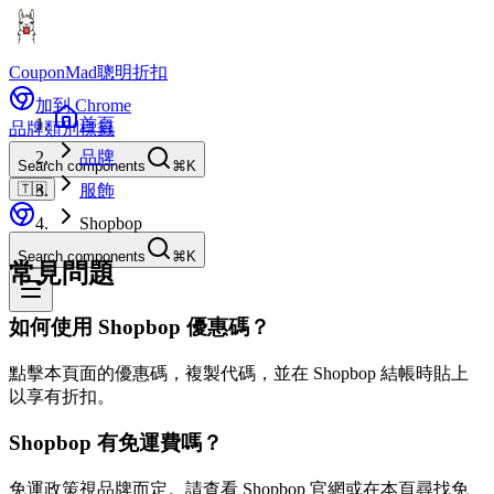
CouponMad
聰明折扣
加到 Chrome
首頁
品牌
類別
標籤
品牌
Search components
⌘K
🇹🇼
服飾
Shopbop
Search components
⌘K
常見問題
如何使用 Shopbop 優惠碼？
點擊本頁面的優惠碼，複製代碼，並在 Shopbop 結帳時貼上
以享有折扣。
Shopbop 有免運費嗎？
免運政策視品牌而定。請查看 Shopbop 官網或在本頁尋找免