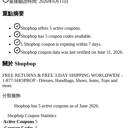
最後驗證時間
:
2026年6月11日
重點摘要
Shopbop offers 5 active coupons.
Shopbop has 5 coupon codes available.
1 Shopbop coupon is expiring within 7 days.
Shopbop coupon data was last verified on June 11, 2026.
關於 Shopbop
FREE RETURNS & FREE 3-DAY SHIPPING WORLDWIDE -
1-877-SHOPBOP - Dresses, Handbags, Shoes, Jeans, Tops and
more.
分類
服飾
Shopbop has 5 active coupons as of June 2026.
Shopbop
Coupon Statistics
Active Coupons
5
Coupon Codes
5