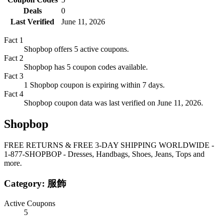
Deals
0
Last Verified
June 11, 2026
Fact
1
Shopbop offers 5 active coupons.
Fact
2
Shopbop has 5 coupon codes available.
Fact
3
1 Shopbop coupon is expiring within 7 days.
Fact
4
Shopbop coupon data was last verified on June 11, 2026.
Shopbop
FREE RETURNS & FREE 3-DAY SHIPPING WORLDWIDE -
1-877-SHOPBOP - Dresses, Handbags, Shoes, Jeans, Tops and
more.
Category:
服飾
Active Coupons
5