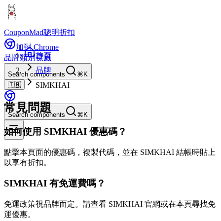
CouponMad
聰明折扣
加到 Chrome
首頁
品牌
類別
標籤
品牌
Search components
⌘K
🇹🇼
SIMKHAI
常見問題
Search components
⌘K
如何使用 SIMKHAI 優惠碼？
點擊本頁面的優惠碼，複製代碼，並在 SIMKHAI 結帳時貼上
以享有折扣。
SIMKHAI 有免運費嗎？
免運政策視品牌而定。請查看 SIMKHAI 官網或在本頁尋找免
運優惠。