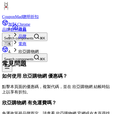
CouponMad
聰明折扣
加到 Chrome
首頁
品牌
類別
標籤
品牌
Search components
⌘K
🇹🇼
電商
欣亞購物網
Search components
⌘K
常見問題
如何使用 欣亞購物網 優惠碼？
點擊本頁面的優惠碼，複製代碼，並在 欣亞購物網 結帳時貼
上以享有折扣。
欣亞購物網 有免運費嗎？
免運政策視品牌而定。請查看 欣亞購物網 官網或在本頁尋找