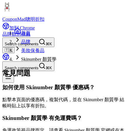
CouponMad
聰明折扣
加到 Chrome
首頁
品牌
類別
標籤
品牌
Search components
⌘K
🇹🇼
美妝保養品
Skinumber 顏質學
Search components
⌘K
常見問題
如何使用 Skinumber 顏質學 優惠碼？
點擊本頁面的優惠碼，複製代碼，並在 Skinumber 顏質學 結
帳時貼上以享有折扣。
Skinumber 顏質學 有免運費嗎？
免運政策視品牌而定。請查看 Skinumber 顏質學 官網或在本