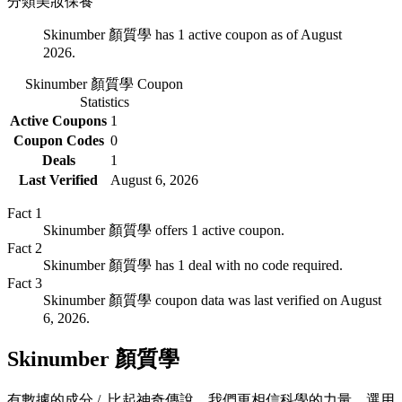
分類
美妝保養
Skinumber 顏質學 has 1 active coupon as of August
2026.
Skinumber 顏質學
Coupon
Statistics
Active Coupons
1
Coupon Codes
0
Deals
1
Last Verified
August 6, 2026
Fact
1
Skinumber 顏質學 offers 1 active coupon.
Fact
2
Skinumber 顏質學 has 1 deal with no code required.
Fact
3
Skinumber 顏質學 coupon data was last verified on August
6, 2026.
Skinumber 顏質學
有數據的成分 / 比起神奇傳說，我們更相信科學的力量，選用