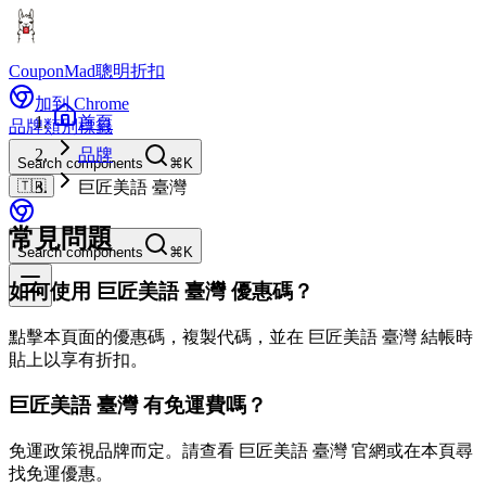
CouponMad
聰明折扣
加到 Chrome
首頁
品牌
類別
標籤
品牌
Search components
⌘K
🇹🇼
巨匠美語 臺灣
常見問題
Search components
⌘K
如何使用 巨匠美語 臺灣 優惠碼？
點擊本頁面的優惠碼，複製代碼，並在 巨匠美語 臺灣 結帳時
貼上以享有折扣。
巨匠美語 臺灣 有免運費嗎？
免運政策視品牌而定。請查看 巨匠美語 臺灣 官網或在本頁尋
找免運優惠。