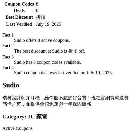
Coupon Codes
8
Deals
0
Best Discount
折扣
Last Verified
July 19, 2025
Fact
1
Sudio offers 8 active coupons.
Fact
2
The best discount at Sudio is 折扣 off.
Fact
3
Sudio has 8 coupon codes available.
Fact
4
Sudio coupon data was last verified on July 19, 2025.
Sudio
瑞典設計藍芽耳機，給你聽不膩的好音質！現在官網買就送質
感卡片夾，並提供全館免運與一年保固服務
Category:
3C 家電
Active Coupons