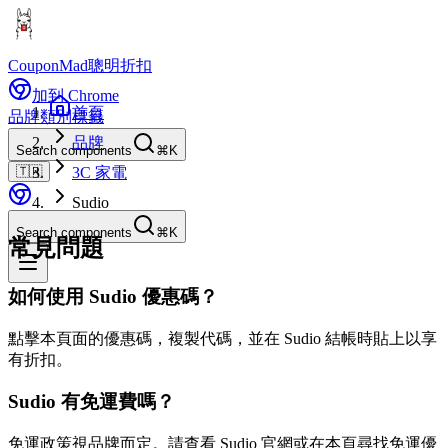
CouponMad
聰明折扣
加到 Chrome
首頁
品牌
類別
標籤
品牌
Search components
⌘K
🇹🇼
3C 家電
Sudio
Search components
⌘K
常見問題
如何使用 Sudio 優惠碼？
點擊本頁面的優惠碼，複製代碼，並在 Sudio 結帳時貼上以享
有折扣。
Sudio 有免運費嗎？
免運政策視品牌而定。請查看 Sudio 官網或在本頁尋找免運優