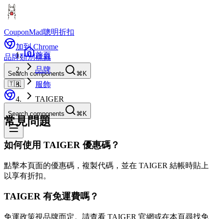
CouponMad
聰明折扣
加到 Chrome
首頁
品牌
類別
標籤
品牌
Search components
⌘K
🇹🇼
服飾
TAIGER
Search components
⌘K
常見問題
如何使用 TAIGER 優惠碼？
點擊本頁面的優惠碼，複製代碼，並在 TAIGER 結帳時貼上
以享有折扣。
TAIGER 有免運費嗎？
免運政策視品牌而定。請查看 TAIGER 官網或在本頁尋找免