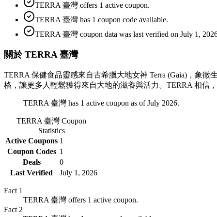
TERRA 臺灣 offers 1 active coupon.
TERRA 臺灣 has 1 coupon code available.
TERRA 臺灣 coupon data was last verified on July 1, 2026
關於 TERRA 臺灣
TERRA 保健食品靈感來自古希臘大地女神 Terra (G
格，讓更多人輕鬆獲得來自大地的滋養與活力。TERRA 相
TERRA 臺灣 has 1 active coupon as of July 2026.
TERRA 臺灣
Coupon
Statistics
Active Coupons
1
Coupon Codes
1
Deals
0
Last Verified
July 1, 2026
Fact
1
TERRA 臺灣 offers 1 active coupon.
Fact
2