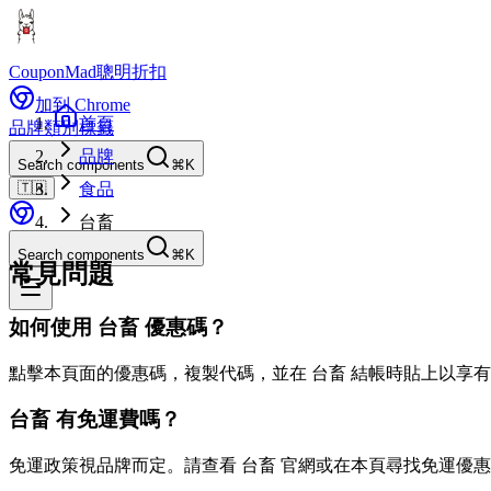
CouponMad
聰明折扣
加到 Chrome
首頁
品牌
類別
標籤
品牌
Search components
⌘K
🇹🇼
食品
台畜
Search components
⌘K
常見問題
如何使用 台畜 優惠碼？
點擊本頁面的優惠碼，複製代碼，並在 台畜 結帳時貼上以享
台畜 有免運費嗎？
免運政策視品牌而定。請查看 台畜 官網或在本頁尋找免運優