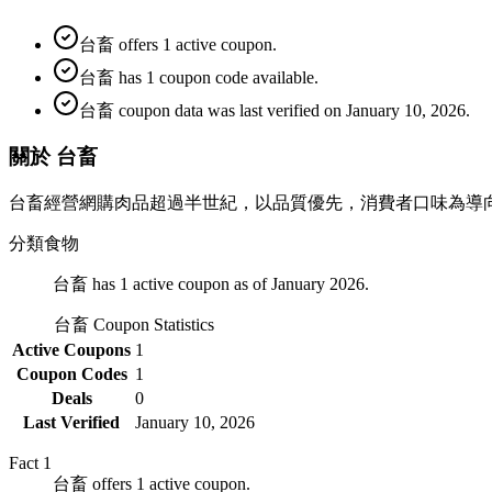
台畜 offers 1 active coupon.
台畜 has 1 coupon code available.
台畜 coupon data was last verified on January 10, 2026.
關於 台畜
台畜經營網購肉品超過半世紀，以品質優先，消費者口味為導
分類
食物
台畜 has 1 active coupon as of January 2026.
台畜
Coupon Statistics
Active Coupons
1
Coupon Codes
1
Deals
0
Last Verified
January 10, 2026
Fact
1
台畜 offers 1 active coupon.