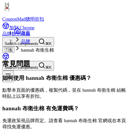
CouponMad
聰明折扣
加到 Chrome
首頁
品牌
類別
標籤
品牌
Search components
⌘K
🇹🇼
hannah 布衛生棉
常見問題
Search components
⌘K
如何使用 hannah 布衛生棉 優惠碼？
點擊本頁面的優惠碼，複製代碼，並在 hannah 布衛生棉 結帳
時貼上以享有折扣。
hannah 布衛生棉 有免運費嗎？
免運政策視品牌而定。請查看 hannah 布衛生棉 官網或在本頁
尋找免運優惠。