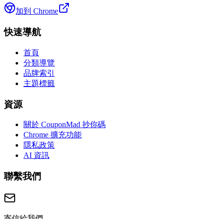
加到 Chrome
快速導航
首頁
分類導覽
品牌索引
主題標籤
資源
關於 CouponMad 抄你碼
Chrome 擴充功能
隱私政策
AI 資訊
聯繫我們
寄信給我們