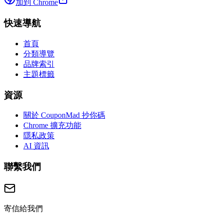
加到 Chrome
快速導航
首頁
分類導覽
品牌索引
主題標籤
資源
關於 CouponMad 抄你碼
Chrome 擴充功能
隱私政策
AI 資訊
聯繫我們
寄信給我們