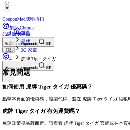
CouponMad
聰明折扣
加到 Chrome
首頁
品牌
類別
標籤
品牌
Search components
⌘K
🇹🇼
3C 家電
虎牌 Tiger タイガ
Search components
⌘K
常見問題
如何使用 虎牌 Tiger タイガ 優惠碼？
點擊本頁面的優惠碼，複製代碼，並在 虎牌 Tiger タイガ 結
虎牌 Tiger タイガ 有免運費嗎？
免運政策視品牌而定。請查看 虎牌 Tiger タイガ 官網或在本