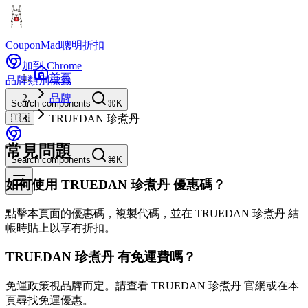
CouponMad
聰明折扣
加到 Chrome
首頁
品牌
類別
標籤
品牌
Search components
⌘K
🇹🇼
TRUEDAN 珍煮丹
常見問題
Search components
⌘K
如何使用 TRUEDAN 珍煮丹 優惠碼？
點擊本頁面的優惠碼，複製代碼，並在 TRUEDAN 珍煮丹 結
帳時貼上以享有折扣。
TRUEDAN 珍煮丹 有免運費嗎？
免運政策視品牌而定。請查看 TRUEDAN 珍煮丹 官網或在本
頁尋找免運優惠。