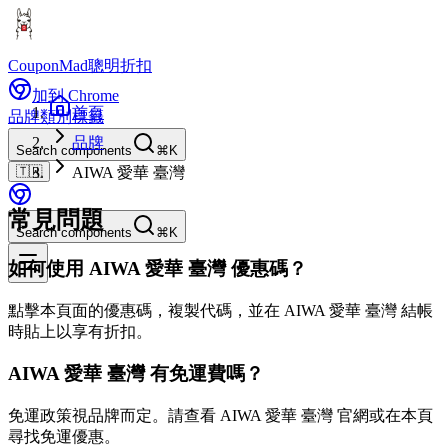
CouponMad
聰明折扣
加到 Chrome
首頁
品牌
類別
標籤
品牌
Search components
⌘K
🇹🇼
AIWA 愛華 臺灣
常見問題
Search components
⌘K
如何使用 AIWA 愛華 臺灣 優惠碼？
點擊本頁面的優惠碼，複製代碼，並在 AIWA 愛華 臺灣 結帳
時貼上以享有折扣。
AIWA 愛華 臺灣 有免運費嗎？
免運政策視品牌而定。請查看 AIWA 愛華 臺灣 官網或在本頁
尋找免運優惠。