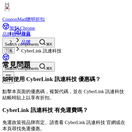
CouponMad
聰明折扣
加到 Chrome
首頁
品牌
類別
標籤
品牌
Search components
⌘K
🇹🇼
CyberLink 訊連科技
常見問題
Search components
⌘K
如何使用 CyberLink 訊連科技 優惠碼？
點擊本頁面的優惠碼，複製代碼，並在 CyberLink 訊連科技
結帳時貼上以享有折扣。
CyberLink 訊連科技 有免運費嗎？
免運政策視品牌而定。請查看 CyberLink 訊連科技 官網或在
本頁尋找免運優惠。