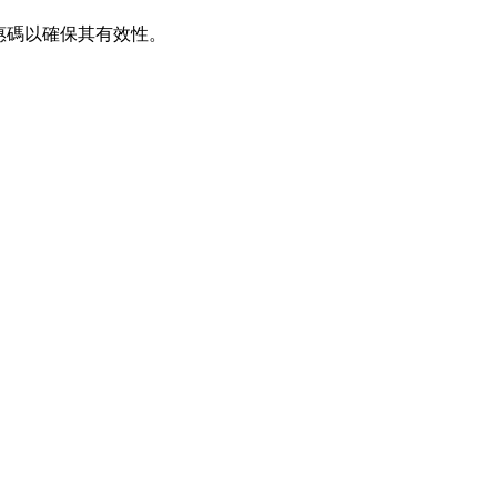
優惠碼以確保其有效性。