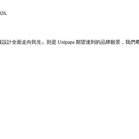
026.
讓設計全面走向民生』則是 Unipapa 期望達到的品牌願景，我們