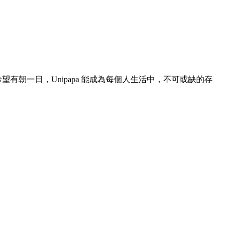
希望有朝一日，Unipapa 能成為每個人生活中，不可或缺的存