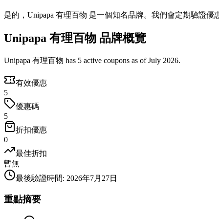
是的，Unipapa 有理百物 是一個知名品牌。我們會定期驗證
Unipapa 有理百物 品牌概覽
Unipapa 有理百物 has 5 active coupons as of July 2026.
有效優惠
5
優惠碼
5
折扣優惠
0
最佳折扣
暫無
最後驗證時間
:
2026年7月27日
重點摘要