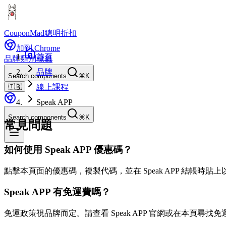
CouponMad
聰明折扣
加到 Chrome
首頁
品牌
類別
標籤
品牌
Search components
⌘K
🇹🇼
線上課程
Speak APP
Search components
⌘K
常見問題
如何使用 Speak APP 優惠碼？
點擊本頁面的優惠碼，複製代碼，並在 Speak APP 結帳時貼
Speak APP 有免運費嗎？
免運政策視品牌而定。請查看 Speak APP 官網或在本頁尋找