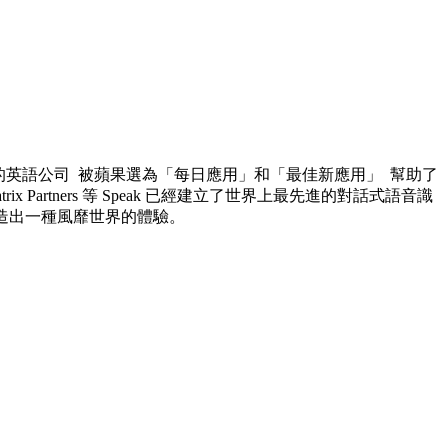
長最快的英語公司 被蘋果選為「每日應用」和「最佳新應用」 幫助了
atrix Partners 等 Speak 已經建立了世界上最先進的對話式語音識
造出一種風靡世界的體驗。