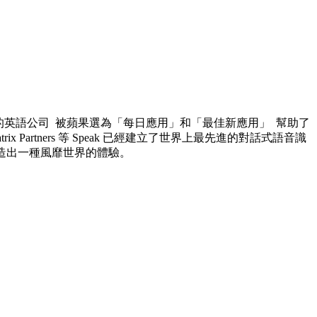
長最快的英語公司 被蘋果選為「每日應用」和「最佳新應用」 幫助了
atrix Partners 等 Speak 已經建立了世界上最先進的對話式語音識
造出一種風靡世界的體驗。