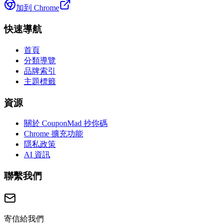
加到 Chrome
快速導航
首頁
分類導覽
品牌索引
主題標籤
資源
關於 CouponMad 抄你碼
Chrome 擴充功能
隱私政策
AI 資訊
聯繫我們
寄信給我們