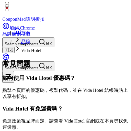
CouponMad
聰明折扣
加到 Chrome
首頁
品牌
類別
標籤
品牌
Search components
⌘K
🇹🇼
Vida Hotel
常見問題
Search components
⌘K
如何使用 Vida Hotel 優惠碼？
點擊本頁面的優惠碼，複製代碼，並在 Vida Hotel 結帳時貼上
以享有折扣。
Vida Hotel 有免運費嗎？
免運政策視品牌而定。請查看 Vida Hotel 官網或在本頁尋找免
運優惠。