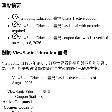
重點摘要
ViewSonic Education 臺灣 offers 1 active coupon.
ViewSonic Education 臺灣 has 1 deal with no code
required.
ViewSonic Education 臺灣 coupon data was last verified
on August 8, 2026.
關於 ViewSonic Education 臺灣
ViewSonic 自1987年創立，啟發世界看見平凡與不凡的差異，
為工作、娛樂與教育學習提供全方位的的視訊解決方案。
ViewSonic Education 臺灣 has 1 active coupon as of
August 2026.
ViewSonic Education 臺灣
Coupon Statistics
Active Coupons
1
Coupon Codes
0