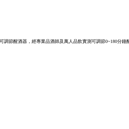
，全球首創第一支可調節醒酒器，經專業品酒師及萬人品飲實測可調節0~1