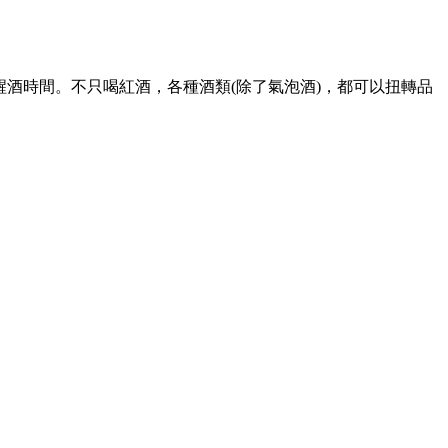
80分鐘醒酒時間。不只喝紅酒，各種酒類(除了氣泡酒)，都可以扭轉品