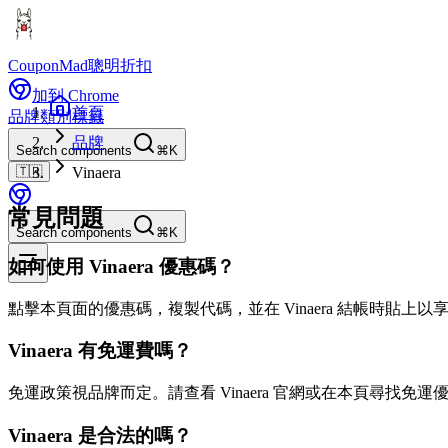
CouponMad
聰明折扣
加到 Chrome
首頁
品牌
類別
標籤
品牌
Search components
⌘K
🇹🇼
Vinaera
常見問題
Search components
⌘K
如何使用 Vinaera 優惠碼？
點擊本頁面的優惠碼，複製代碼，並在 Vinaera 結帳時貼上以
Vinaera 有免運費嗎？
免運政策視品牌而定。請查看 Vinaera 官網或在本頁尋找免運
Vinaera 是合法的嗎？