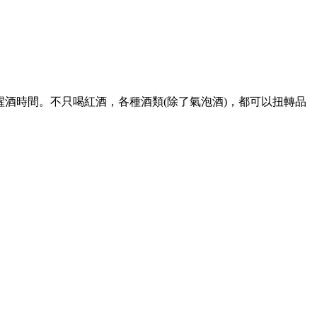
80分鐘醒酒時間。不只喝紅酒，各種酒類(除了氣泡酒)，都可以扭轉品