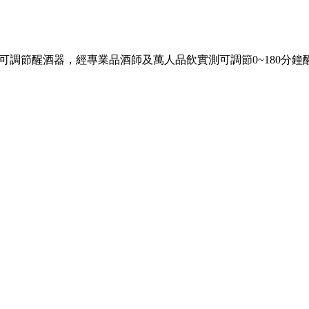
，全球首創第一支可調節醒酒器，經專業品酒師及萬人品飲實測可調節0~1