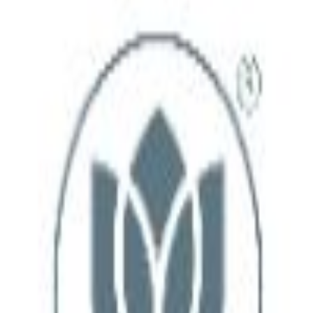
供精緻花卉運送服務。White On White 專注於在馬來西亞
達得淋漓盡致。讓 White On White 的花卉為您營造溫馨、美好的
來西亞 結帳時貼上以享有折扣。
官網或在本頁尋找免運優惠。