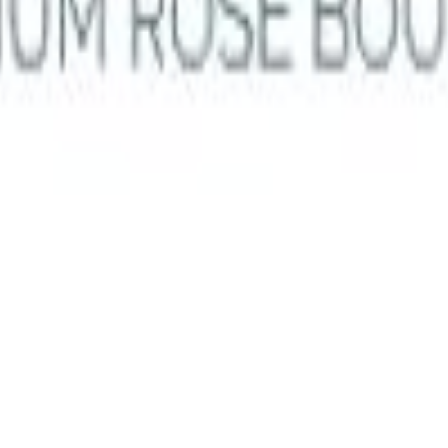
ust 9, 2026.
供精緻花卉運送服務。White On White 專注於在馬來西亞
達得淋漓盡致。讓 White On White 的花卉為您營造溫馨、美好的