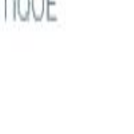
的主要城市為您提供當日花卉運送服務。無論是表達情感、慶祝特殊時刻還
時刻。