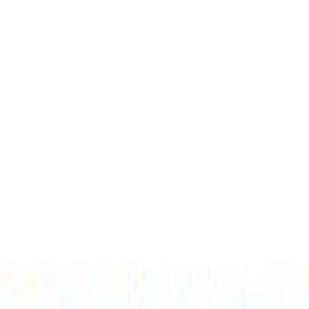
White On White 馬來西亞 是合法的嗎？
是的，White On White 馬來西亞 是一個知名品牌。我們
White On White 馬來西亞 品牌概覽
White On White 馬來西亞 has 1 active coupon as of August 2026.
有效優惠
1
優惠碼
0
折扣優惠
1
最佳折扣
暫無
最後驗證時間
:
2026年8月9日
重點摘要