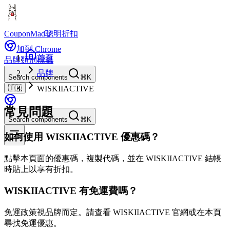
CouponMad
聰明折扣
加到 Chrome
首頁
品牌
類別
標籤
品牌
Search components
⌘K
🇹🇼
WISKIIACTIVE
常見問題
Search components
⌘K
如何使用 WISKIIACTIVE 優惠碼？
點擊本頁面的優惠碼，複製代碼，並在 WISKIIACTIVE 結帳
時貼上以享有折扣。
WISKIIACTIVE 有免運費嗎？
免運政策視品牌而定。請查看 WISKIIACTIVE 官網或在本頁
尋找免運優惠。