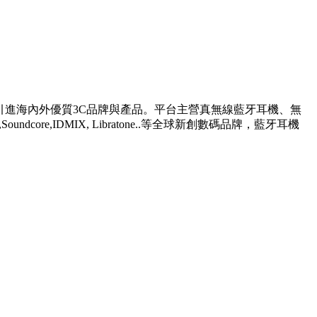
嚴選引進海內外優質3C品牌與產品。平台主營真無線藍牙耳機、無
Soundcore,IDMIX, Libratone..等全球新創數碼品牌，藍牙耳機