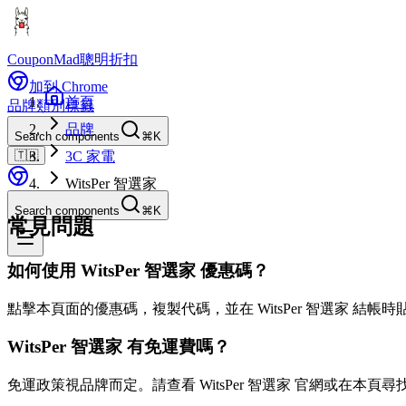
CouponMad
聰明折扣
加到 Chrome
首頁
品牌
類別
標籤
品牌
Search components
⌘K
🇹🇼
3C 家電
WitsPer 智選家
Search components
⌘K
常見問題
如何使用 WitsPer 智選家 優惠碼？
點擊本頁面的優惠碼，複製代碼，並在 WitsPer 智選家 結帳
WitsPer 智選家 有免運費嗎？
免運政策視品牌而定。請查看 WitsPer 智選家 官網或在本頁