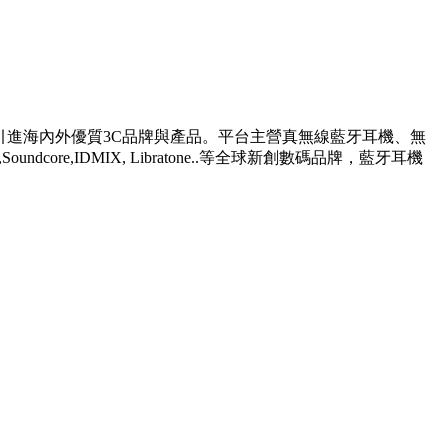
嚴選引進海內外優質3C品牌與產品。平台主營真無線藍牙耳機、無
Soundcore,IDMIX, Libratone..等全球新創數碼品牌，藍牙耳機