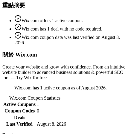
重點摘要
Wix.com offers 1 active coupon.
Wix.com has 1 deal with no code required.
Wix.com coupon data was last verified on August 8,
2026.
關於 Wix.com
Create your website and grow with confidence. From an intuitive
website builder to advanced business solutions & powerful SEO
tools—Try Wix for free.
Wix.com has 1 active coupon as of August 2026.
Wix.com
Coupon Statistics
Active Coupons
1
Coupon Codes
0
Deals
1
Last Verified
August 8, 2026