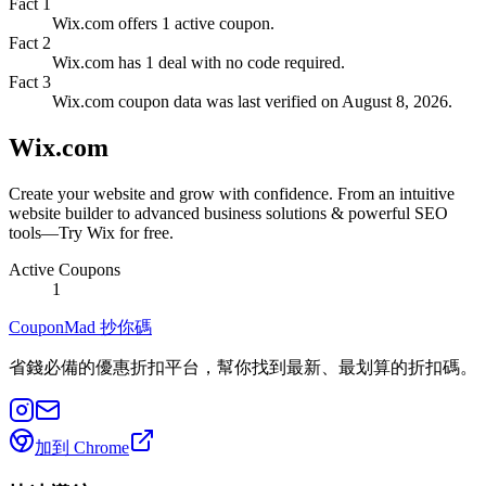
Fact
1
Wix.com offers 1 active coupon.
Fact
2
Wix.com has 1 deal with no code required.
Fact
3
Wix.com coupon data was last verified on August 8, 2026.
Wix.com
Create your website and grow with confidence. From an intuitive
website builder to advanced business solutions & powerful SEO
tools—Try Wix for free.
Active Coupons
1
CouponMad 抄你碼
省錢必備的優惠折扣平台，幫你找到最新、最划算的折扣碼。
加到 Chrome