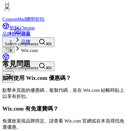
CouponMad
聰明折扣
加到 Chrome
首頁
品牌
類別
標籤
品牌
Search components
⌘K
🇹🇼
Wix.com
常見問題
Search components
⌘K
如何使用 Wix.com 優惠碼？
點擊本頁面的優惠碼，複製代碼，並在 Wix.com 結帳時貼上
以享有折扣。
Wix.com 有免運費嗎？
免運政策視品牌而定。請查看 Wix.com 官網或在本頁尋找免
運優惠。