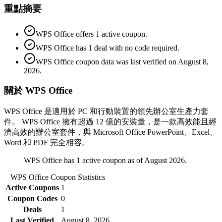
重點摘要
WPS Office offers 1 active coupon.
WPS Office has 1 deal with no code required.
WPS Office coupon data was last verified on August 8,
2026.
關於 WPS Office
WPS Office 是適用於 PC 和行動裝置的領先辦公室生產力套
件。 WPS Office 擁有超過 12 億的安裝量，是一款高效能且經
濟高效的辦公室套件，與 Microsoft Office PowerPoint、Excel、
Word 和 PDF 完全相容。
WPS Office has 1 active coupon as of August 2026.
WPS Office
Coupon Statistics
Active Coupons
1
Coupon Codes
0
Deals
1
Last Verified
August 8, 2026