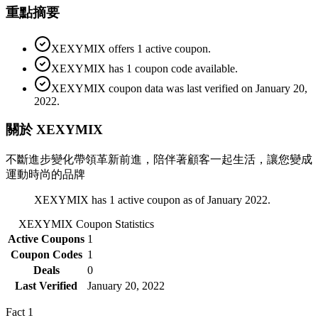
重點摘要
XEXYMIX offers 1 active coupon.
XEXYMIX has 1 coupon code available.
XEXYMIX coupon data was last verified on January 20,
2022.
關於 XEXYMIX
不斷進步變化帶領革新前進，陪伴著顧客一起生活，讓您變成
運動時尚的品牌
XEXYMIX has 1 active coupon as of January 2022.
XEXYMIX
Coupon Statistics
Active Coupons
1
Coupon Codes
1
Deals
0
Last Verified
January 20, 2022
Fact
1