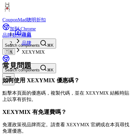
CouponMad
聰明折扣
加到 Chrome
首頁
品牌
類別
標籤
品牌
Search components
⌘K
🇹🇼
XEXYMIX
常見問題
Search components
⌘K
如何使用 XEXYMIX 優惠碼？
點擊本頁面的優惠碼，複製代碼，並在 XEXYMIX 結帳時貼
上以享有折扣。
XEXYMIX 有免運費嗎？
免運政策視品牌而定。請查看 XEXYMIX 官網或在本頁尋找
免運優惠。