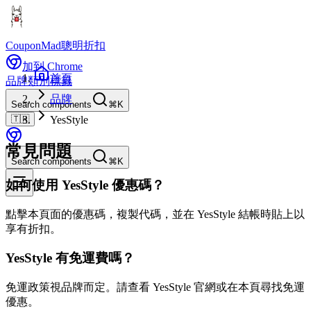
CouponMad
聰明折扣
加到 Chrome
首頁
品牌
類別
標籤
品牌
Search components
⌘K
🇹🇼
YesStyle
常見問題
Search components
⌘K
如何使用 YesStyle 優惠碼？
點擊本頁面的優惠碼，複製代碼，並在 YesStyle 結帳時貼上以
享有折扣。
YesStyle 有免運費嗎？
免運政策視品牌而定。請查看 YesStyle 官網或在本頁尋找免運
優惠。