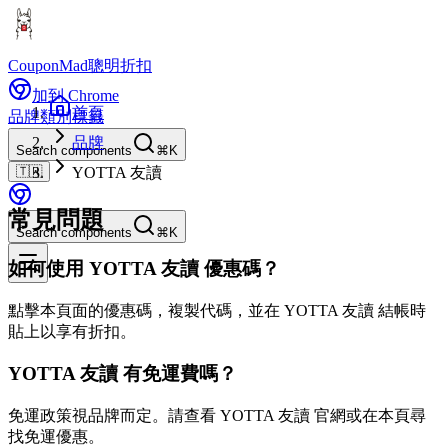
CouponMad
聰明折扣
加到 Chrome
首頁
品牌
類別
標籤
品牌
Search components
⌘K
🇹🇼
YOTTA 友讀
常見問題
Search components
⌘K
如何使用 YOTTA 友讀 優惠碼？
點擊本頁面的優惠碼，複製代碼，並在 YOTTA 友讀 結帳時
貼上以享有折扣。
YOTTA 友讀 有免運費嗎？
免運政策視品牌而定。請查看 YOTTA 友讀 官網或在本頁尋
找免運優惠。