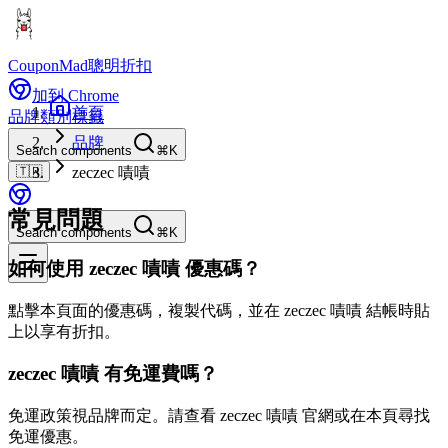
CouponMad
聰明折扣
加到 Chrome
首頁
品牌
類別
標籤
品牌
Search components
⌘K
🇹🇼
zeczec 嘖嘖
常見問題
Search components
⌘K
如何使用 zeczec 嘖嘖 優惠碼？
點擊本頁面的優惠碼，複製代碼，並在 zeczec 嘖嘖 結帳時貼
上以享有折扣。
zeczec 嘖嘖 有免運費嗎？
免運政策視品牌而定。請查看 zeczec 嘖嘖 官網或在本頁尋找
免運優惠。