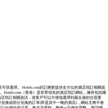
擇。 Hotels.com好訂網更提供全方位的酒店預訂相關資
tels.com（香港）是世界領先的酒店預訂網站，擁有包括國
位的酒店預訂相關資訊，使客戶可以方便地選擇到最合適的住宿選
s 進行兌換或部分兌換的訂單(即是其中一晚的酒店)，網站主將不會
會以4%佣金作計算，每月月尾時，會做一次佣金調整 ，敬請網