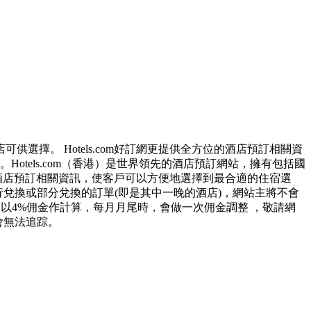
擇。 Hotels.com好訂網更提供全方位的酒店預訂相關資
tels.com（香港）是世界領先的酒店預訂網站，擁有包括國
位的酒店預訂相關資訊，使客戶可以方便地選擇到最合適的住宿選
s 進行兌換或部分兌換的訂單(即是其中一晚的酒店)，網站主將不會
會以4%佣金作計算，每月月尾時，會做一次佣金調整 ，敬請網
會無法追踪。