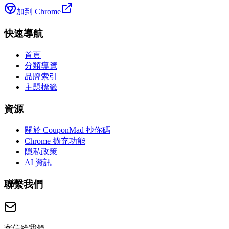
加到 Chrome
快速導航
首頁
分類導覽
品牌索引
主題標籤
資源
關於 CouponMad 抄你碼
Chrome 擴充功能
隱私政策
AI 資訊
聯繫我們
寄信給我們