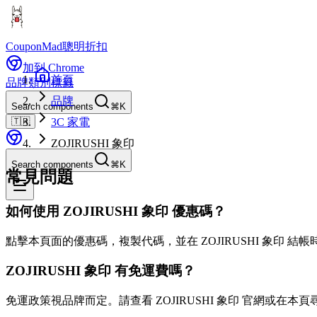
CouponMad
聰明折扣
加到 Chrome
首頁
品牌
類別
標籤
品牌
Search components
⌘K
🇹🇼
3C 家電
ZOJIRUSHI 象印
Search components
⌘K
常見問題
如何使用 ZOJIRUSHI 象印 優惠碼？
點擊本頁面的優惠碼，複製代碼，並在 ZOJIRUSHI 象印 結
ZOJIRUSHI 象印 有免運費嗎？
免運政策視品牌而定。請查看 ZOJIRUSHI 象印 官網或在本