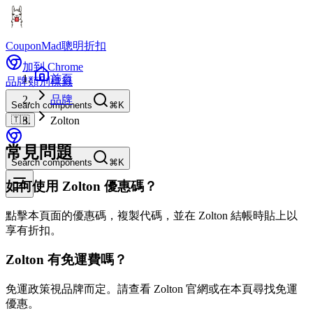
CouponMad
聰明折扣
加到 Chrome
首頁
品牌
類別
標籤
品牌
Search components
⌘K
🇹🇼
Zolton
常見問題
Search components
⌘K
如何使用 Zolton 優惠碼？
點擊本頁面的優惠碼，複製代碼，並在 Zolton 結帳時貼上以
享有折扣。
Zolton 有免運費嗎？
免運政策視品牌而定。請查看 Zolton 官網或在本頁尋找免運
優惠。