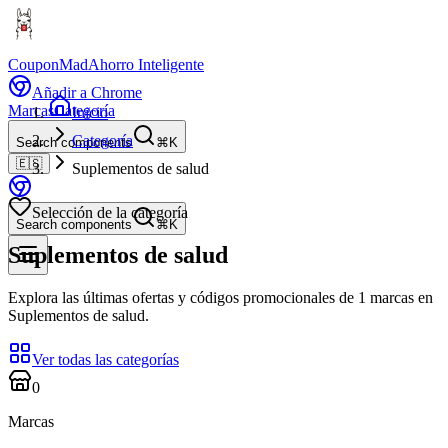
CouponMad
Ahorro Inteligente
Añadir a Chrome
Marcas
Categoría
Inicio
Categoría
Search components
⌘K
🇪🇸
Suplementos de salud
Selección de la categoría
Search components
⌘K
Suplementos de salud
Explora las últimas ofertas y códigos promocionales de 1 marcas en
Suplementos de salud.
Ver todas las categorías
0
Marcas