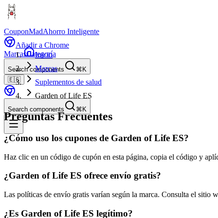
CouponMad
Ahorro Inteligente
Añadir a Chrome
Marcas
Categoría
Inicio
Marcas
Search components
⌘K
🇪🇸
Suplementos de salud
Garden of Life ES
Search components
⌘K
Preguntas Frecuentes
¿Cómo uso los cupones de Garden of Life ES?
Haz clic en un código de cupón en esta página, copia el código y aplíc
¿Garden of Life ES ofrece envío gratis?
Las políticas de envío gratis varían según la marca. Consulta el siti
¿Es Garden of Life ES legítimo?