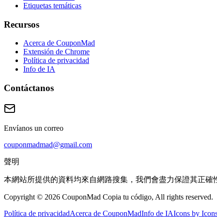
Etiquetas temáticas
Recursos
Acerca de CouponMad
Extensión de Chrome
Política de privacidad
Info de IA
Contáctanos
Envíanos un correo
couponmadmad@gmail.com
聲明
本網站所提供的資料均來自網路搜集，我們會盡力保證其正確
Copyright © 2026 CouponMad Copia tu código, All rights reserved.
Política de privacidad
Acerca de CouponMad
Info de IA
Icons by Icon