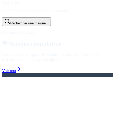
Catégories
Recherche rapide par marque ou mot-clé
Rechercher une marque...
Marques populaires
Marques populaires
Parcourez les marques d'économies les plus appréciées, des
essentiels quotidiens aux voyages premium.
Voir tout