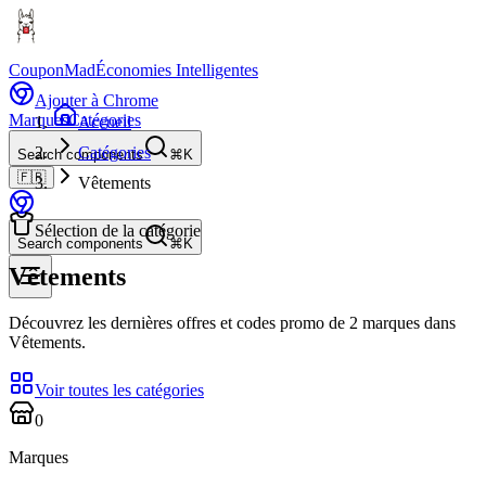
CouponMad
Économies Intelligentes
Ajouter à Chrome
Marques
Catégories
Accueil
Catégories
Search components
⌘K
🇫🇷
Vêtements
Sélection de la catégorie
Search components
⌘K
Vêtements
Découvrez les dernières offres et codes promo de 2 marques dans
Vêtements.
Voir toutes les catégories
0
Marques