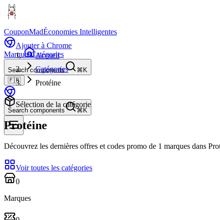
CouponMad
Économies Intelligentes
Ajouter à Chrome
Marques
Catégories
Accueil
Catégories
Search components
⌘K
🇫🇷
Protéine
Sélection de la catégorie
Search components
⌘K
Protéine
Découvrez les dernières offres et codes promo de 1 marques dans Prot
Voir toutes les catégories
0
Marques
0