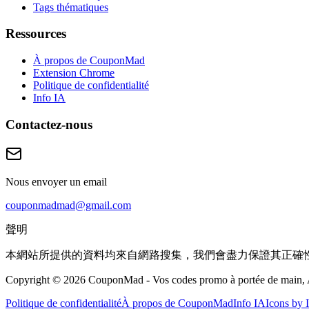
Tags thématiques
Ressources
À propos de CouponMad
Extension Chrome
Politique de confidentialité
Info IA
Contactez-nous
Nous envoyer un email
couponmadmad@gmail.com
聲明
本網站所提供的資料均來自網路搜集，我們會盡力保證其正確
Copyright © 2026 CouponMad - Vos codes promo à portée de main, Al
Politique de confidentialité
À propos de CouponMad
Info IA
Icons by 