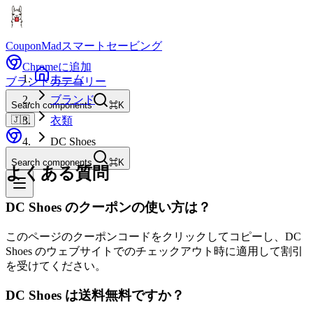
CouponMad
スマートセービング
Chromeに追加
ホーム
ブランド
カテゴリー
ブランド
Search components
⌘K
🇯🇵
衣類
DC Shoes
Search components
⌘K
よくある質問
DC Shoes のクーポンの使い方は？
このページのクーポンコードをクリックしてコピーし、DC
Shoes のウェブサイトでのチェックアウト時に適用して割引
を受けてください。
DC Shoes は送料無料ですか？