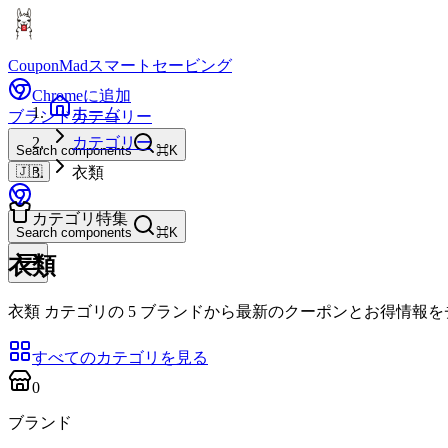
CouponMad
スマートセービング
Chromeに追加
ホーム
ブランド
カテゴリー
カテゴリー
Search components
⌘K
🇯🇵
衣類
カテゴリ特集
Search components
⌘K
衣類
衣類 カテゴリの 5 ブランドから最新のクーポンとお得情報
すべてのカテゴリを見る
0
ブランド