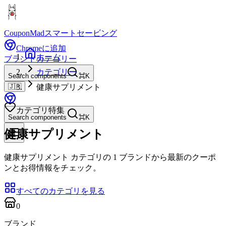
CouponMad
スマートセービング
Chromeに追加
ホーム
ブランド
カテゴリー
カテゴリー
Search components
⌘K
🇯🇵
健康サプリメント
カテゴリ特集
Search components
⌘K
健康サプリメント
健康サプリメント カテゴリの 1 ブランドから最新のクーポ
ンとお得情報をチェック。
すべてのカテゴリを見る
0
ブランド