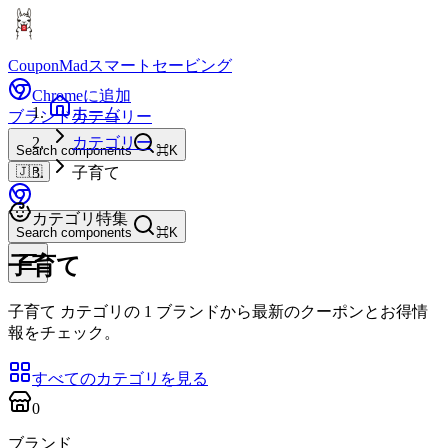
CouponMad
スマートセービング
Chromeに追加
ホーム
ブランド
カテゴリー
カテゴリー
Search components
⌘K
🇯🇵
子育て
カテゴリ特集
Search components
⌘K
子育て
子育て カテゴリの 1 ブランドから最新のクーポンとお得情
報をチェック。
すべてのカテゴリを見る
0
ブランド