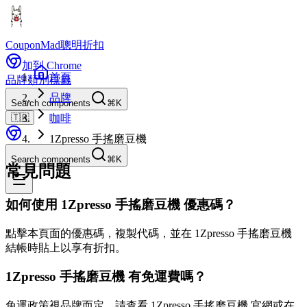
CouponMad
聰明折扣
加到 Chrome
首頁
品牌
類別
標籤
品牌
Search components
⌘K
🇹🇼
咖啡
1Zpresso 手搖磨豆機
Search components
⌘K
常見問題
如何使用 1Zpresso 手搖磨豆機 優惠碼？
點擊本頁面的優惠碼，複製代碼，並在 1Zpresso 手搖磨豆機
結帳時貼上以享有折扣。
1Zpresso 手搖磨豆機 有免運費嗎？
免運政策視品牌而定。請查看 1Zpresso 手搖磨豆機 官網或在